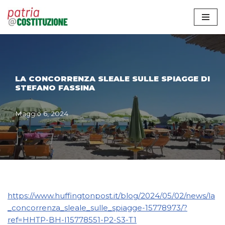
Vai
al
contenuto
LA CONCORRENZA SLEALE SULLE SPIAGGE DI
STEFANO FASSINA
Maggio 6, 2024
https://www.huffingtonpost.it/blog/2024/05/02/news/la
_concorrenza_sleale_sulle_spiagge-15778973/?
ref=HHTP-BH-I15778551-P2-S3-T1